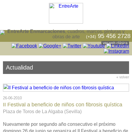
EntreArte Enmarcaciones
, cuadros, marcos, pinturas y
95 456 2728
(+34)
obras de arte
ver web clásica
Actualidad
« volver
26-06-2010
II Festival a beneficio de niños con fibrosis quística
Plaza de Toros de La Algaba (Sevilla)
Nuevamente por segundo año consecutivo el próximo
domingo 26 de junio se organiza el II Festival a beneficio de