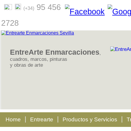
95 456
(+34)
2728
EntreArte Enmarcaciones
,
cuadros, marcos, pinturas
y obras de arte
Home
Entrearte
Productos y Servicios
T