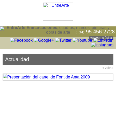
EntreArte Enmarcaciones
, cuadros, marcos, pinturas y
95 456 2728
(+34)
obras de arte
ver web clásica
Actualidad
« volver