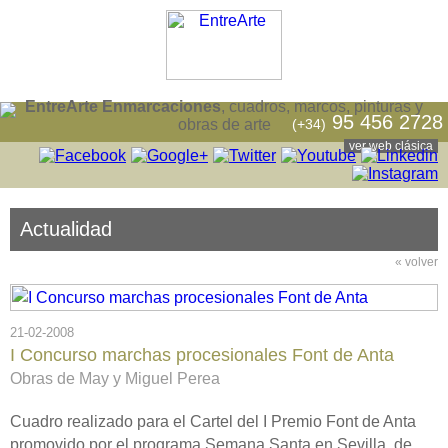
EntreArte Enmarcaciones
, cuadros, marcos, pinturas y
95 456 2728
(+34)
obras de arte
ver web clásica
Actualidad
« volver
21-02-2008
I Concurso marchas procesionales Font de Anta
Obras de May y Miguel Perea
Cuadro realizado para el Cartel del I Premio Font de Anta
promovido por el programa Semana Santa en Sevilla, de