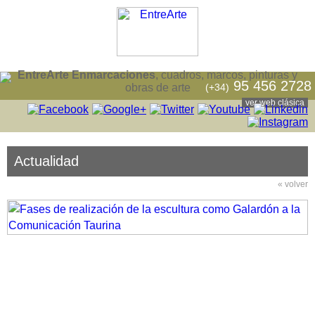
EntreArte Enmarcaciones
, cuadros, marcos, pinturas y
95 456 2728
(+34)
obras de arte
ver web clásica
Actualidad
« volver