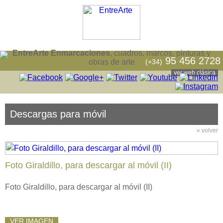
EntreArte Enmarcaciones
, cuadros, marcos, pinturas y
95 456 2728
(+34)
obras de arte
ver web clásica
Descargas para móvil
« volver
Foto Giraldillo, para descargar al móvil (II)
Foto Giraldillo, para descargar al móvil (II)
VER IMAGEN