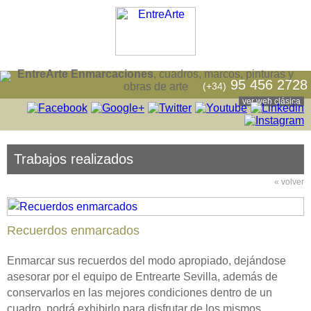
EntreArte Enmarcaciones
, cuadros, marcos, pinturas y
95 456 2728
(+34)
obras de arte
ver web clásica
Trabajos realizados
« volver
Recuerdos enmarcados
Enmarcar sus recuerdos del modo apropiado, dejándose
asesorar por el equipo de Entrearte Sevilla, además de
conservarlos en las mejores condiciones dentro de un
cuadro, podrá exhibirlo para disfrutar de los mismos.