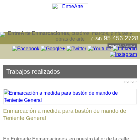
EntreArte Enmarcaciones
, cuadros, marcos, pinturas y
95 456 2728
(+34)
obras de arte
ver web clásica
Trabajos realizados
« volver
Enmarcación a medida para bastón de mando de
Teniente General
En Entrearte Enmarcaciones, en nuestro taller de la calle